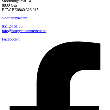
Stoomtuigstraat 14
8830 Gits
BTW BE0840.328.915
Voor architecten
051 24 61 76
info@bruggemaninterieur.be
Facebook-f